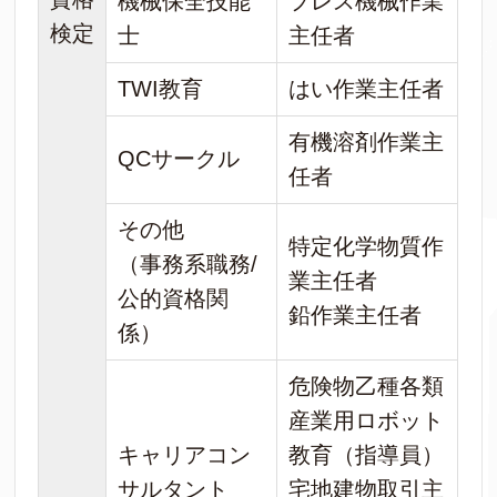
機械保全技能
プレス機械作業
検定
士
主任者
TWI教育
はい作業主任者
有機溶剤作業主
QCサークル
任者
その他
特定化学物質作
（事務系職務/
業主任者
公的資格関
鉛作業主任者
係）
危険物乙種各類
産業用ロボット
キャリアコン
教育（指導員）
サルタント
宅地建物取引主