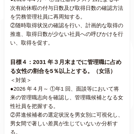
次有給休暇の付与日数及び取得日数の確認方法
を労務管理社員に再周知する。
②随時取得状況の確認を行い、計画的な取得の
推進、取得日数が少ない社員への呼びかけを行
い、取得を促す。
目標４：2031 年３月末までに管理職に占め
る女性の割合を5％以上とする。（女活）
＜対策＞
●2026 年４月～ ①年1 回、面談等において将
来の管理職志向を確認し、管理職候補となる女
性社員を把握する。
②昇進候補者の選定状況を男女別に可視化し、
男女間で著しい差異が生じていないか分析す
る。