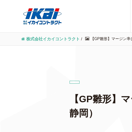
【GP雛形】マージン率
株式会社イカイコントラクト
/
【GP雛形】
静岡）